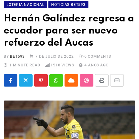
LOTERIA NACIONAL
NOTICIAS BET593
Hernán Galíndez regresa a
ecuador para ser nuevo
refuerzo del Aucas
BY
BET593
7 DE JULIO DE 2022
0
COMMENTS
1 MINUTE READ
1518
VIEWS
4 AÑOS AGO