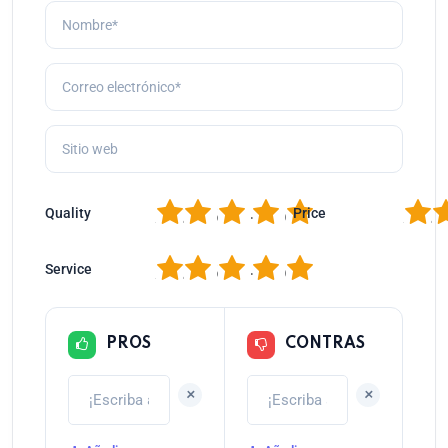
1
2
3
4
5
1
2
Quality
Price
1
2
3
4
5
Service
PROS
CONTRAS
+
+