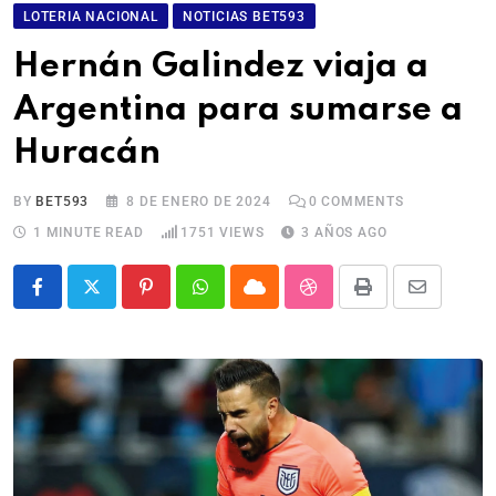
LOTERIA NACIONAL
NOTICIAS BET593
Hernán Galindez viaja a
Argentina para sumarse a
Huracán
BY
BET593
8 DE ENERO DE 2024
0
COMMENTS
1 MINUTE READ
1751
VIEWS
3 AÑOS AGO