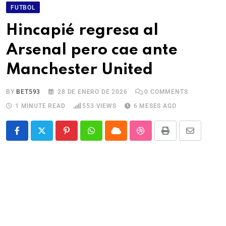
FUTBOL
Hincapié regresa al
Arsenal pero cae ante
Manchester United
BY
BET593
28 DE ENERO DE 2026
0
COMMENTS
1 MINUTE READ
553
VIEWS
6 MESES AGO