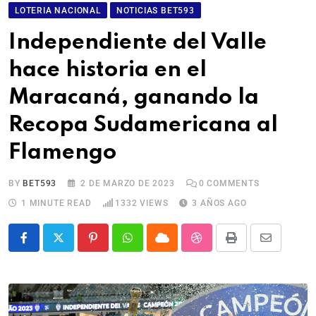
LOTERIA NACIONAL
NOTICIAS BET593
Independiente del Valle
hace historia en el
Maracaná, ganando la
Recopa Sudamericana al
Flamengo
BY
BET593
2 DE MARZO DE 2023
0
COMMENTS
1 MINUTE READ
1332
VIEWS
3 AÑOS AGO