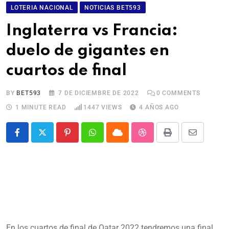
LOTERIA NACIONAL
NOTICIAS BET593
Inglaterra vs Francia:
duelo de gigantes en
cuartos de final
BY
BET593
7 DE DICIEMBRE DE 2022
0
COMMENTS
1 MINUTE READ
1447
VIEWS
4 AÑOS AGO
En los cuartos de final de Qatar 2022 tendremos una final