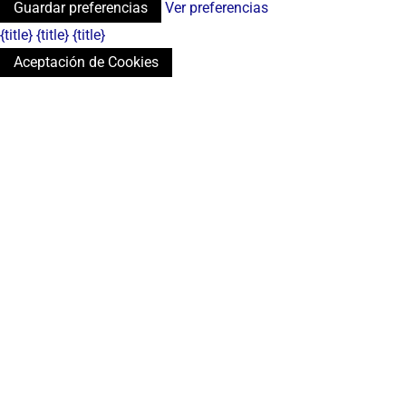
Guardar preferencias
Ver preferencias
{title}
{title}
{title}
Aceptación de Cookies