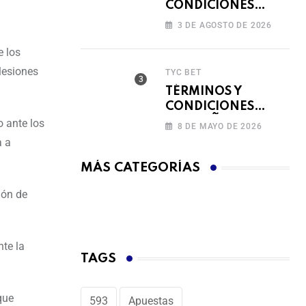
CONDICIONES
FERIADO DE
3 DE AGOSTO DE 2026
BINGAZOS EN
BET593
e los
 lesiones
TYC BET
TÉRMINOS Y
CONDICIONES
CAMPAÑA
o ante los
8 DE MAYO DE 2026
RECARGA Y GANA
a a
MÁS CATEGORÍAS
ión de
nte la
TAGS
que
593
Apuestas