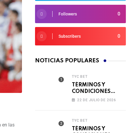
0
Followers
0
Subscribers
NOTICIAS POPULARES
TYC BET
TÉRMINOS Y
CONDICIONES
TORNEO COMPITE,
22 DE JULIO DE 2026
GIRA Y GANA🎰
TYC BET
n en las
TÉRMINOS Y