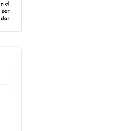
n el
 ser
ador