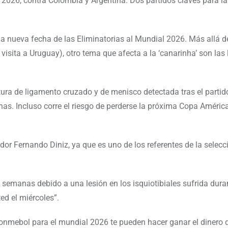
 2026, contra Colombia y Argentina. Dos partidos claves para la
na nueva fecha de las Eliminatorias al Mundial 2026. Más allá d
visita a Uruguay), otro tema que afecta a la ‘canarinha’ son las
tura de ligamento cruzado y de menisco detectada tras el partid
has. Incluso corre el riesgo de perderse la próxima Copa Améric
dor Fernando Diniz, ya que es uno de los referentes de la selecc
semanas debido a una lesión en los isquiotibiales sufrida dura
ed el miércoles”.
 Conmebol para el mundial 2026 te pueden hacer ganar el dinero 