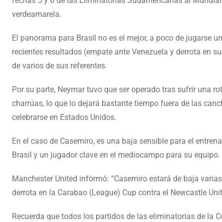
fechas 5 y 6 de las Eliminatorias Sudamericanas al Mundial
verdeamarela.
El panorama para Brasil no es el mejor, a poco de jugarse u
recientes resultados (empate ante Venezuela y derrota en su 
de varios de sus referentes.
Por su parte, Neymar tuvo que ser operado tras sufrir una ro
charrúas, lo que lo dejará bastante tiempo fuera de las canc
celebrarse en Estados Unidos.
En el caso de Casemiro, es una baja sensible para el entrena
Brasil y un jugador clave en el mediocampo para su equipo.
Manchester United informó: “Casemiro estará de baja varias 
derrota en la Carabao (League) Cup contra el Newcastle Unit
Recuerda que todos los partidos de las eliminatorias de la