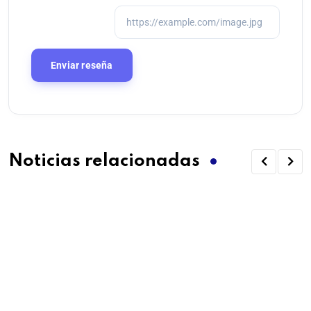
Noticias relacionadas