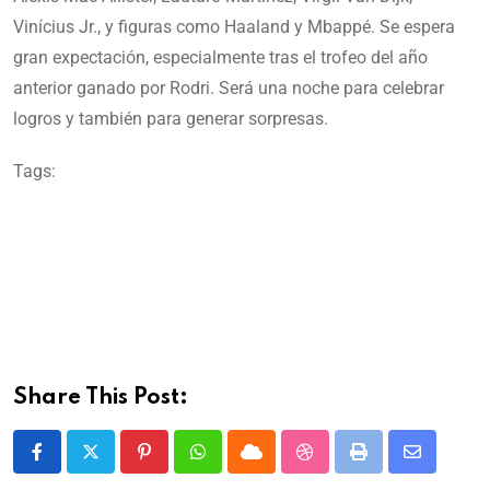
Vinícius Jr., y figuras como Haaland y Mbappé. Se espera
gran expectación, especialmente tras el trofeo del año
anterior ganado por Rodri. Será una noche para celebrar
logros y también para generar sorpresas.
Tags:
Share This Post: