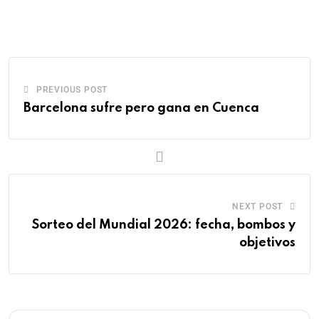
PREVIOUS POST
Barcelona sufre pero gana en Cuenca
NEXT POST
Sorteo del Mundial 2026: fecha, bombos y
objetivos