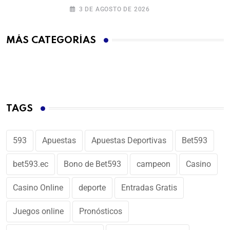
BET593
3 DE AGOSTO DE 2026
MÁS CATEGORÍAS
TAGS
593
Apuestas
Apuestas Deportivas
Bet593
bet593.ec
Bono de Bet593
campeon
Casino
Casino Online
deporte
Entradas Gratis
Juegos online
Pronósticos