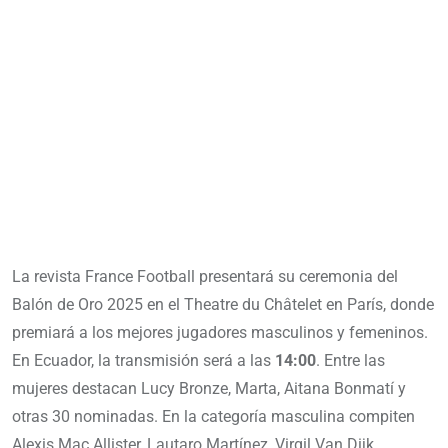
La revista France Football presentará su ceremonia del
Balón de Oro 2025 en el Theatre du Châtelet en París, donde
premiará a los mejores jugadores masculinos y femeninos.
En Ecuador, la transmisión será a las
14:00
. Entre las
mujeres destacan Lucy Bronze, Marta, Aitana Bonmatí y
otras 30 nominadas. En la categoría masculina compiten
Alexis Mac Allister, Lautaro Martínez, Virgil Van Dijk,