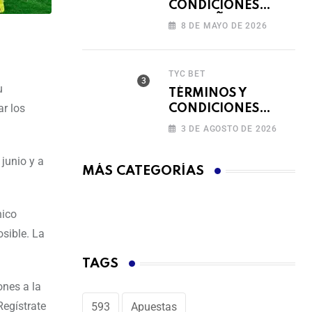
CONDICIONES
CAMPAÑA
8 DE MAYO DE 2026
RECARGA Y GANA
TYC BET
u
TÉRMINOS Y
r los
CONDICIONES
FERIADO DE
3 DE AGOSTO DE 2026
BINGAZOS EN
BET593
 junio y a
MÁS CATEGORÍAS
nico
sible. La
TAGS
ones a la
egístrate
593
Apuestas