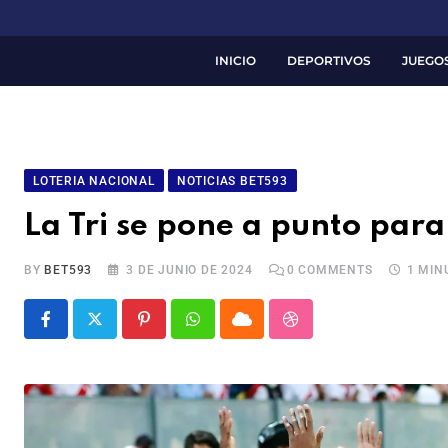
INICIO
DEPORTIVOS
JUEGO
LOTERIA NACIONAL
NOTICIAS BET593
La Tri se pone a punto par
BY
BET593
3 DE JUNIO DE 2024
0
COMMENTS
1 MIN