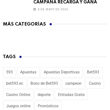
CAMPAÑA RECARGA Y GANA
8 DE MAYO DE 2026
MÁS CATEGORÍAS
TAGS
593
Apuestas
Apuestas Deportivas
Bet593
bet593.ec
Bono de Bet593
campeon
Casino
Casino Online
deporte
Entradas Gratis
Juegos online
Pronósticos