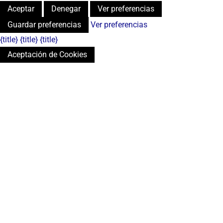
Aceptar
Denegar
Ver preferencias
Guardar preferencias
Ver preferencias
{title}
{title}
{title}
Aceptación de Cookies