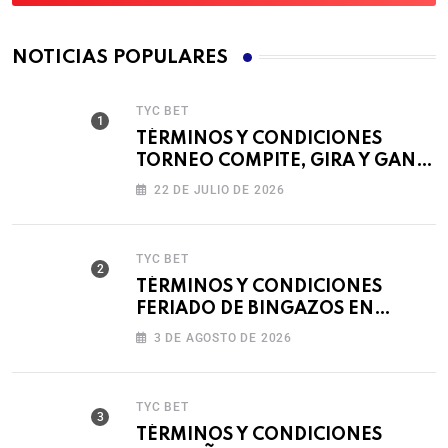
NOTICIAS POPULARES
TYC BET
TÉRMINOS Y CONDICIONES
TORNEO COMPITE, GIRA Y GANA
🎰
22 DE JULIO DE 2026
TYC BET
TÉRMINOS Y CONDICIONES
FERIADO DE BINGAZOS EN
BET593
3 DE AGOSTO DE 2026
TYC BET
TÉRMINOS Y CONDICIONES