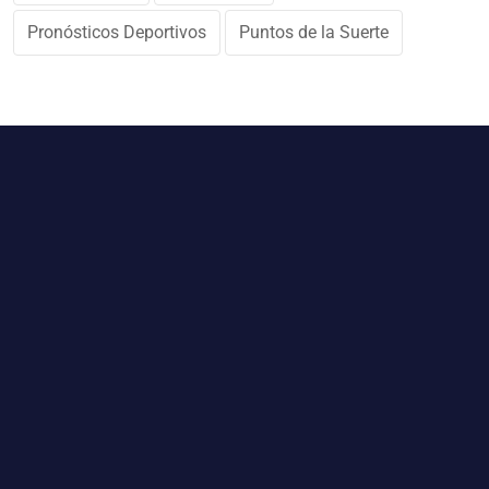
Pronósticos Deportivos
Puntos de la Suerte