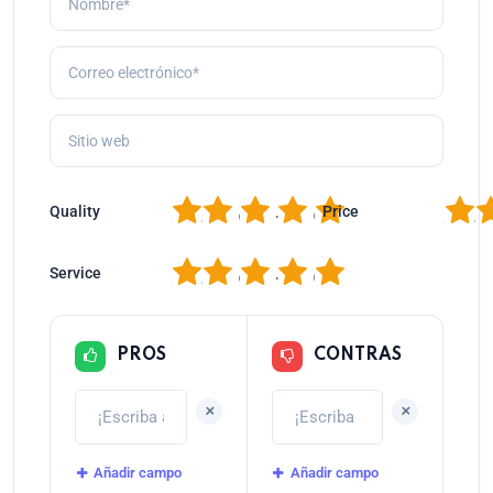
1
2
3
4
5
1
2
Quality
Price
1
2
3
4
5
Service
PROS
CONTRAS
+
+
Añadir campo
Añadir campo