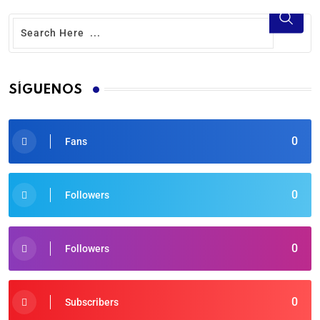
SÍGUENOS
0
Fans
0
Followers
0
Followers
0
Subscribers