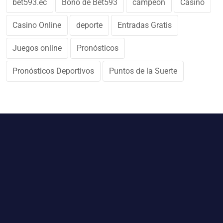
bet593.ec
Bono de Bet593
campeon
Casino
Casino Online
deporte
Entradas Gratis
Juegos online
Pronósticos
Pronósticos Deportivos
Puntos de la Suerte