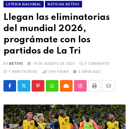
LOTERIA NACIONAL
NOTICIAS BET593
Llegan las eliminatorias
del mundial 2026,
prográmate con los
partidos de La Tri
BY
BET593
18 DE AGOSTO DE 2023
0
COMMENTS
1 MINUTE READ
1390
VIEWS
3 AÑOS AGO