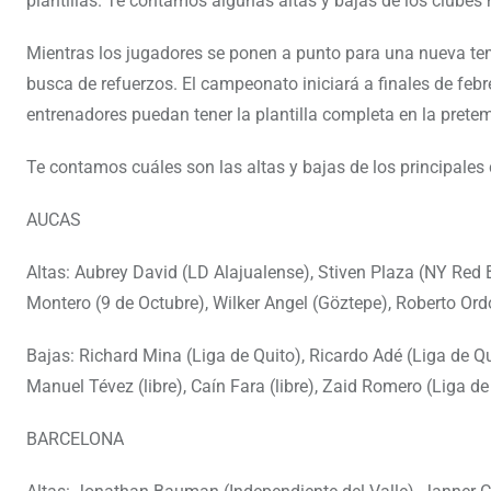
plantillas. Te contamos algunas altas y bajas de los clube
Mientras los jugadores se ponen a punto para una nueva te
busca de refuerzos. El campeonato iniciará a finales de febr
entrenadores puedan tener la plantilla completa en la prete
Te contamos cuáles son las altas y bajas de los principales
AUCAS
Altas: Aubrey David (LD Alajualense), Stiven Plaza (NY Red B
Montero (9 de Octubre), Wilker Angel (Göztepe), Roberto Or
Bajas: Richard Mina (Liga de Quito), Ricardo Adé (Liga de Quito
Manuel Tévez (libre), Caín Fara (libre), Zaid Romero (Liga de
BARCELONA