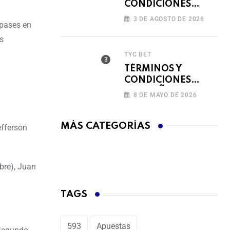
CONDICIONES
FERIADO DE
3 DE AGOSTO DE 2026
 pases en
BINGAZOS EN
BET593
s
TYC BET
TÉRMINOS Y
CONDICIONES
CAMPAÑA
8 DE MAYO DE 2026
RECARGA Y GANA
MÁS CATEGORÍAS
efferson
ibre), Juan
TAGS
593
Apuestas