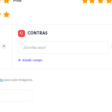
5
1
2
3
4
Price
5
CONTRAS
+
Añadir campo
ión
para subir imágenes.