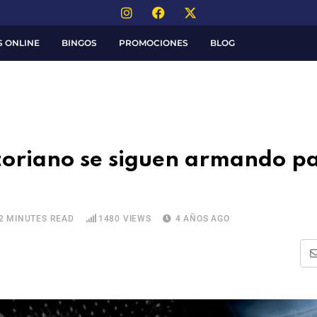
S ONLINE
BINGOS
PROMOCIONES
BLOG
atoriano se siguen armando p
2 MINUTES READ
1480
VIEWS
4 AÑOS AGO