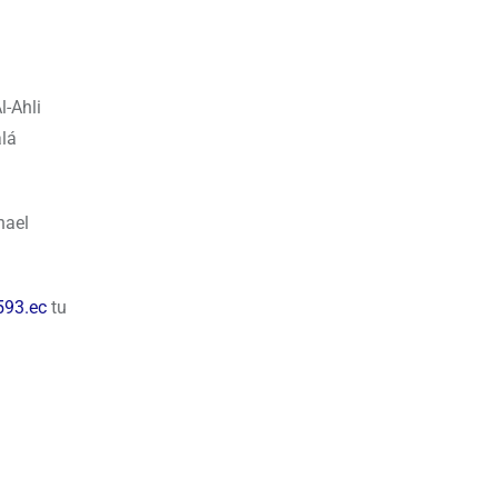
l-Ahli
alá
hael
593.ec
tu