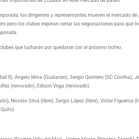
s más importantes de Ecuador en este mercado de pases.
mporada, los dirigentes y representantes mueven el mercado de
ero pero los clubes esperan cerrar las negociaciones para que lo
mporada.
 clubes que lucharán por quedarse con el próximo trofeo.
ull II), Ángelo Mina (Gualaceo), Sergio Quintero (SC Covilha), J
doñez (renovado), Edíson Vega (renovado).
), Nicolás Silva (libre), Sergio López (libre), Víctor Figueroa (l
 Quito).