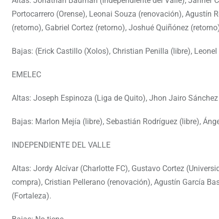
Altas: Jonathan Bauman (Independiente del Valle), Janner 
Portocarrero (Orense), Leonai Souza (renovación), Agustín Ro
(retorno), Gabriel Cortez (retorno), Joshué Quiñónez (retorno
Bajas: (Erick Castillo (Xolos), Christian Penilla (libre), Leon
EMELEC
Altas: Joseph Espinoza (Liga de Quito), Jhon Jairo Sánchez (
Bajas: Marlon Mejía (libre), Sebastián Rodríguez (libre), Ángel
INDEPENDIENTE DEL VALLE
Altas: Jordy Alcívar (Charlotte FC), Gustavo Cortez (Univers
compra), Cristian Pellerano (renovación), Agustín García B
(Fortaleza).