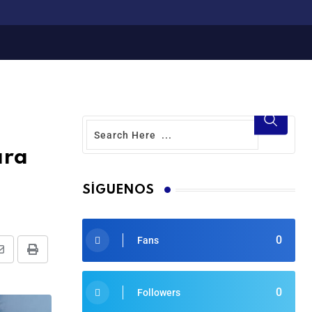
ara
SÍGUENOS
0
Fans
0
Followers