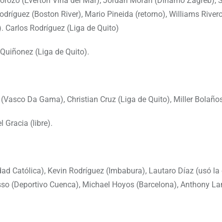
Corozo (Everton Viña del Mar), Jordan Morán (Dinamo Zagreb),
dríguez (Boston River), Mario Pineida (retorno), Williams River
). Carlos Rodríguez (Liga de Quito)
el Quiñonez (Liga de Quito).
Vasco Da Gama), Christian Cruz (Liga de Quito), Miller Bolaños 
 Gracia (libre).
idad Católica), Kevin Rodríguez (Imbabura), Lautaro Díaz (usó la
asso (Deportivo Cuenca), Michael Hoyos (Barcelona), Anthony La