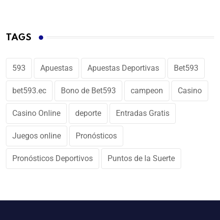
TAGS
593
Apuestas
Apuestas Deportivas
Bet593
bet593.ec
Bono de Bet593
campeon
Casino
Casino Online
deporte
Entradas Gratis
Juegos online
Pronósticos
Pronósticos Deportivos
Puntos de la Suerte