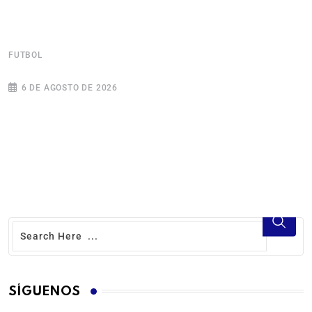
FUTBOL
F
6 DE AGOSTO DE 2026
SÍGUENOS