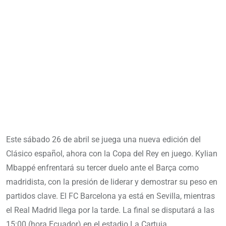
Este sábado 26 de abril se juega una nueva edición del
Clásico español, ahora con la Copa del Rey en juego. Kylian
Mbappé enfrentará su tercer duelo ante el Barça como
madridista, con la presión de liderar y demostrar su peso en
partidos clave. El FC Barcelona ya está en Sevilla, mientras
el Real Madrid llega por la tarde. La final se disputará a las
15:00 (hora Ecuador) en el estadio La Cartuja.