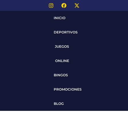
INICIO
DEPORTIVOS
JUEGOS
ONLINE
BINGOS
PROMOCIONES
BLOG