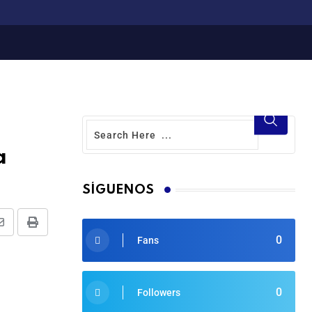
a
SÍGUENOS
0
Fans
0
Followers