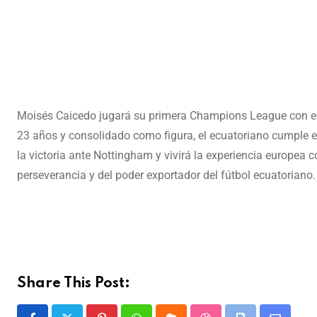
Moisés Caicedo jugará su primera Champions League con el C
23 años y consolidado como figura, el ecuatoriano cumple e
la victoria ante Nottingham y vivirá la experiencia europea 
perseverancia y del poder exportador del fútbol ecuatoriano.
Share This Post: