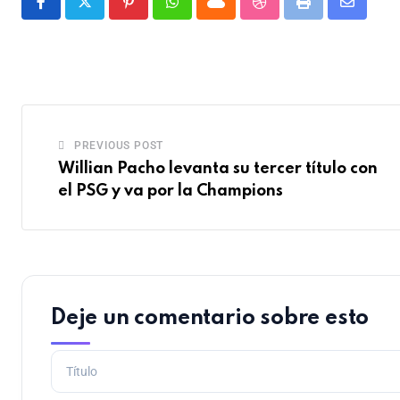
PREVIOUS POST
Willian Pacho levanta su tercer título con
el PSG y va por la Champions
Deje un comentario sobre esto