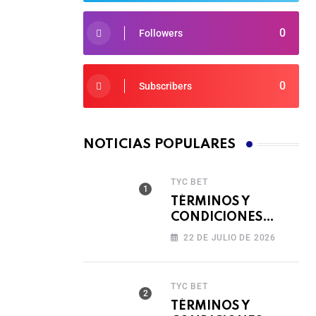
0
Followers
0
Subscribers
NOTICIAS POPULARES
TYC BET
TÉRMINOS Y
CONDICIONES
TORNEO COMPITE,
22 DE JULIO DE 2026
GIRA Y GANA🎰
TYC BET
TÉRMINOS Y