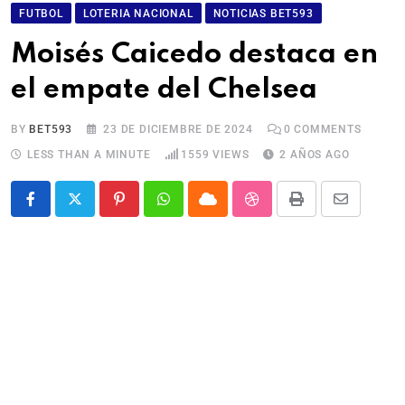
FUTBOL
LOTERIA NACIONAL
NOTICIAS BET593
Moisés Caicedo destaca en
el empate del Chelsea
BY
BET593
23 DE DICIEMBRE DE 2024
0
COMMENTS
LESS THAN A MINUTE
1559
VIEWS
2 AÑOS AGO