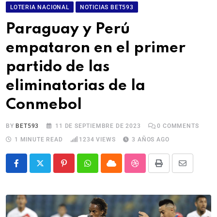
LOTERIA NACIONAL
NOTICIAS BET593
Paraguay y Perú
empataron en el primer
partido de las
eliminatorias de la
Conmebol
BY
BET593
11 DE SEPTIEMBRE DE 2023
0
COMMENTS
1 MINUTE READ
1234
VIEWS
3 AÑOS AGO