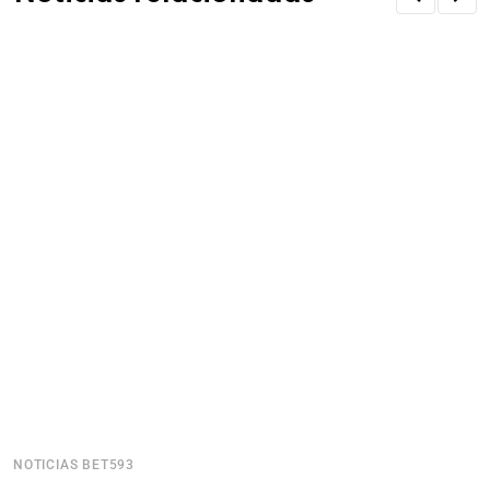
NOTICIAS BET593
N