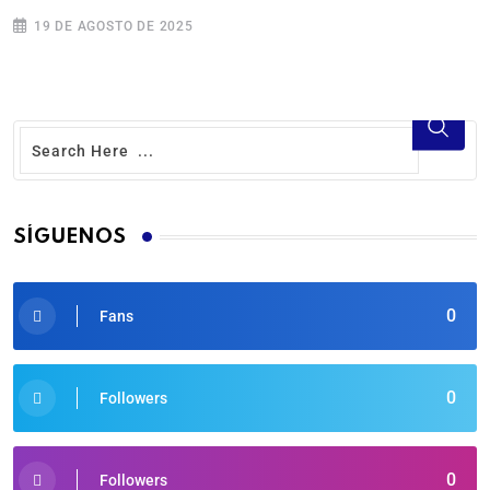
19 DE AGOSTO DE 2025
SÍGUENOS
0
Fans
0
Followers
0
Followers