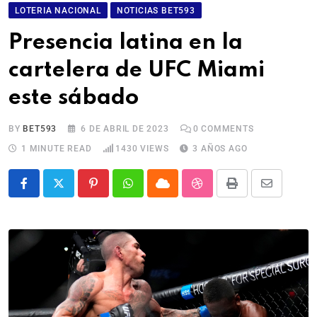
LOTERIA NACIONAL
NOTICIAS BET593
Presencia latina en la
cartelera de UFC Miami
este sábado
BY
BET593
6 DE ABRIL DE 2023
0
COMMENTS
1 MINUTE READ
1430
VIEWS
3 AÑOS AGO