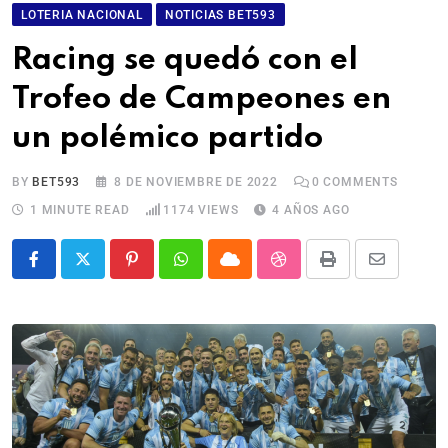
LOTERIA NACIONAL
NOTICIAS BET593
Racing se quedó con el
Trofeo de Campeones en
un polémico partido
BY
BET593
8 DE NOVIEMBRE DE 2022
0
COMMENTS
1 MINUTE READ
1174
VIEWS
4 AÑOS AGO