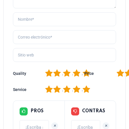
1
2
3
4
5
1
2
Quality
Price
1
2
3
4
5
Service
PROS
CONTRAS
+
+