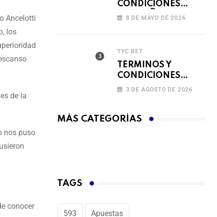
CONDICIONES
CAMPAÑA
o Ancelotti
8 DE MAYO DE 2026
RECARGA Y GANA
, los
uperioridad
TYC BET
descanso
TÉRMINOS Y
CONDICIONES
FERIADO DE
3 DE AGOSTO DE 2026
tes de la
BINGAZOS EN
BET593
MÁS CATEGORÍAS
o nos puso
usieron
TAGS
 de conocer
593
Apuestas