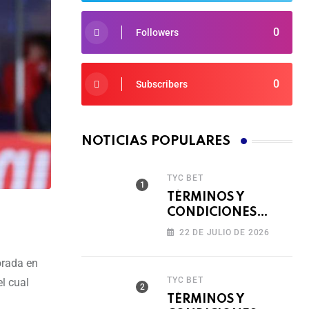
0
Followers
0
Subscribers
NOTICIAS POPULARES
TYC BET
TÉRMINOS Y
CONDICIONES
TORNEO COMPITE,
22 DE JULIO DE 2026
GIRA Y GANA🎰
orada en
TYC BET
l cual
TÉRMINOS Y