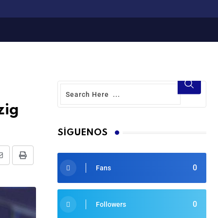
zig
SÍGUENOS
0
Fans
0
Followers