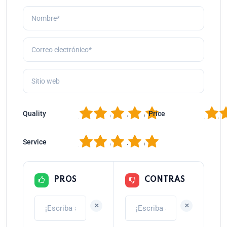
1
2
3
4
5
1
2
Quality
Price
1
2
3
4
5
Service
PROS
CONTRAS
+
+