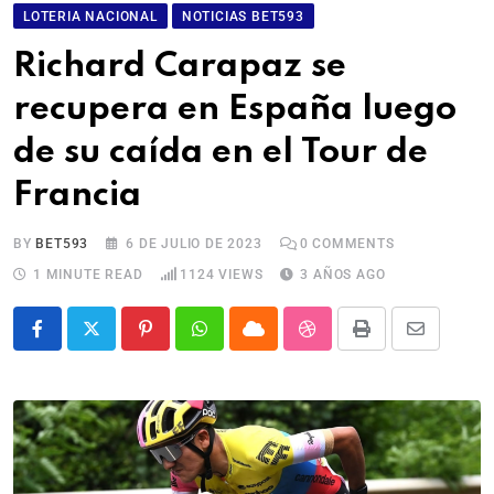
LOTERIA NACIONAL
NOTICIAS BET593
Richard Carapaz se
recupera en España luego
de su caída en el Tour de
Francia
BY
BET593
6 DE JULIO DE 2023
0
COMMENTS
1 MINUTE READ
1124
VIEWS
3 AÑOS AGO