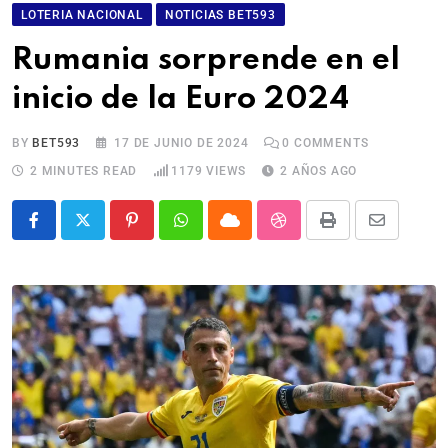
LOTERIA NACIONAL
NOTICIAS BET593
Rumania sorprende en el
inicio de la Euro 2024
BY
BET593
17 DE JUNIO DE 2024
0
COMMENTS
2 MINUTES READ
1179
VIEWS
2 AÑOS AGO