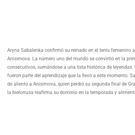
Aryna Sabalenka confirmó su reinado en el tenis femenino 
Anisimova. La número uno del mundo se convirtió en la pri
consecutivos, sumándose a una lista histórica de leyendas. 
fueron parte del aprendizaje que la llevó a este momento. 
de aliento a Anisimova, quien perdió su segunda final de Gra
la bielorrusa reafirma su dominio en la temporada y alimen