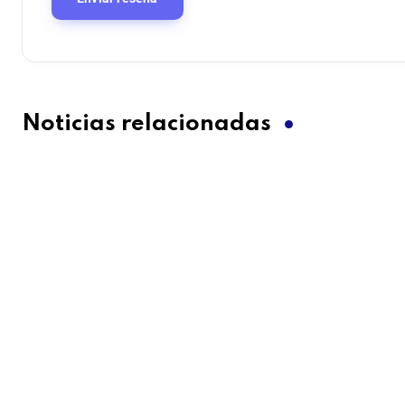
Noticias relacionadas