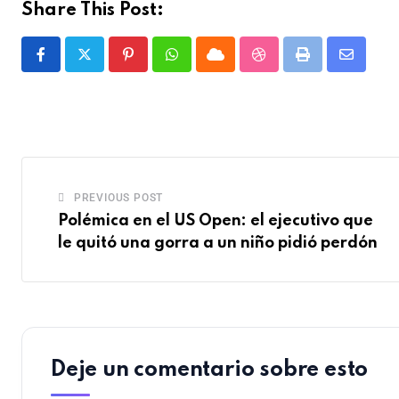
Share This Post:
PREVIOUS POST
Polémica en el US Open: el ejecutivo que
le quitó una gorra a un niño pidió perdón
Deje un comentario sobre esto