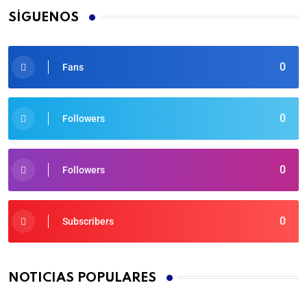
SÍGUENOS
0
Fans
0
Followers
0
Followers
0
Subscribers
NOTICIAS POPULARES