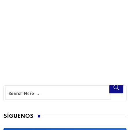
SÍGUENOS