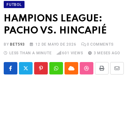
FUTBOL
HAMPIONS LEAGUE:
PACHO VS. HINCAPIÉ
BY
BET593
12 DE MAYO DE 2026
0
COMMENTS
LESS THAN A MINUTE
601
VIEWS
3 MESES AGO