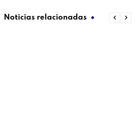
Noticias relacionadas