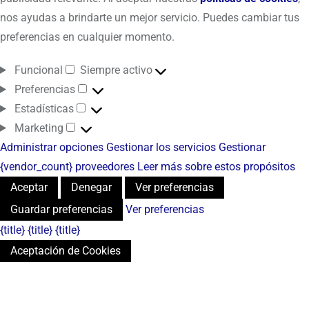
nos ayudas a brindarte un mejor servicio. Puedes cambiar tus
preferencias en cualquier momento.
Funcional
Siempre activo
Preferencias
Estadísticas
Marketing
Administrar opciones
Gestionar los servicios
Gestionar
{vendor_count} proveedores
Leer más sobre estos propósitos
Aceptar
Denegar
Ver preferencias
Guardar preferencias
Ver preferencias
{title}
{title}
{title}
Aceptación de Cookies