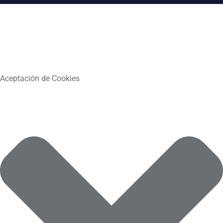
Aceptación de Cookies