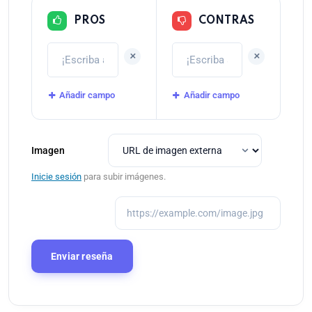
PROS
CONTRAS
+
+
Añadir campo
Añadir campo
Imagen
Inicie sesión
para subir imágenes.