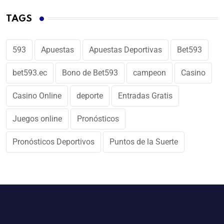
TAGS
593
Apuestas
Apuestas Deportivas
Bet593
bet593.ec
Bono de Bet593
campeon
Casino
Casino Online
deporte
Entradas Gratis
Juegos online
Pronósticos
Pronósticos Deportivos
Puntos de la Suerte