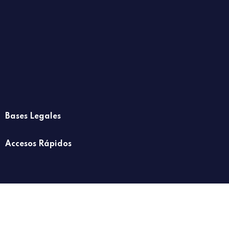
Bases Legales
Accesos Rápidos