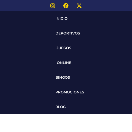
INICIO
DEPORTIVOS
JUEGOS
ONLINE
BINGOS
PROMOCIONES
BLOG