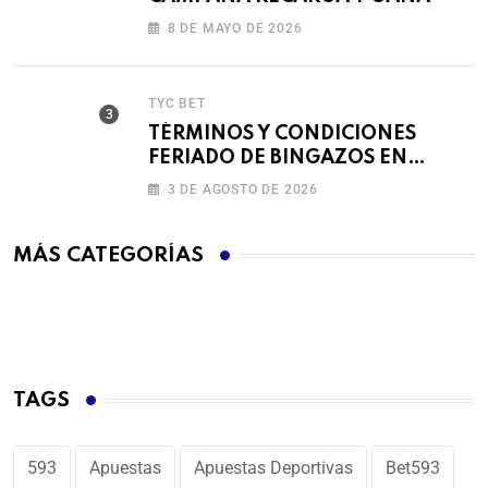
8 DE MAYO DE 2026
TYC BET
TÉRMINOS Y CONDICIONES
FERIADO DE BINGAZOS EN
BET593
3 DE AGOSTO DE 2026
MÁS CATEGORÍAS
TAGS
593
Apuestas
Apuestas Deportivas
Bet593