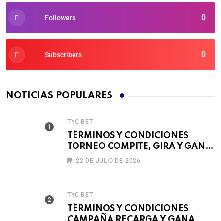
0
Followers
0
Subscribers
NOTICIAS POPULARES
TYC BET
TÉRMINOS Y CONDICIONES
TORNEO COMPITE, GIRA Y GANA
🎰
22 DE JULIO DE 2026
TYC BET
TÉRMINOS Y CONDICIONES
CAMPAÑA RECARGA Y GANA