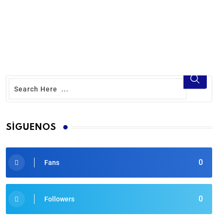
SÍGUENOS
0
Fans
0
Followers