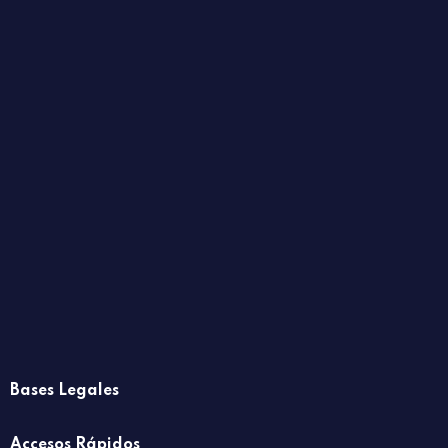
Bases Legales
Accesos Rápidos