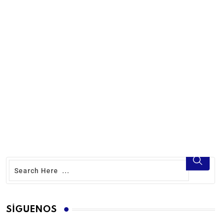
SÍGUENOS