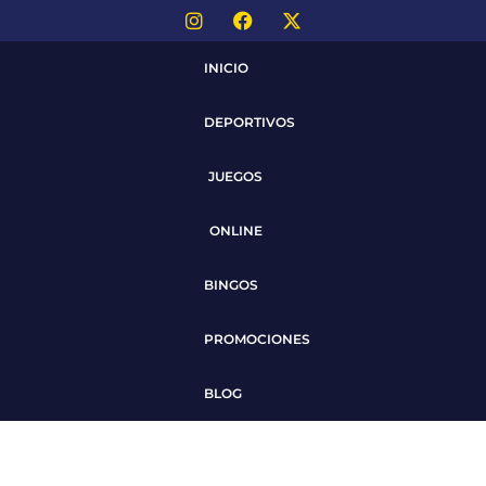
INICIO
DEPORTIVOS
JUEGOS
ONLINE
BINGOS
PROMOCIONES
BLOG