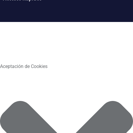
Aceptación de Cookies