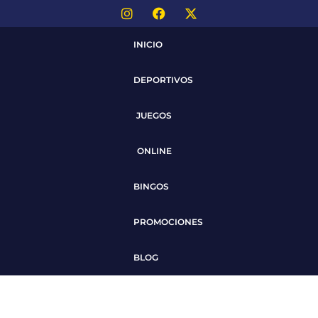
INICIO
DEPORTIVOS
JUEGOS
ONLINE
BINGOS
PROMOCIONES
BLOG