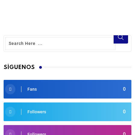
SÍGUENOS
0
Fans
0
Followers
0
Followers