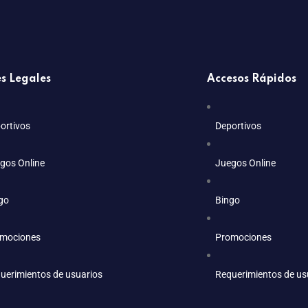
s Legales
Accesos Rápidos
ortivos
Deportivos
gos Online
Juegos Online
go
Bingo
mociones
Promociones
uerimientos de usuarios
Requerimientos de us