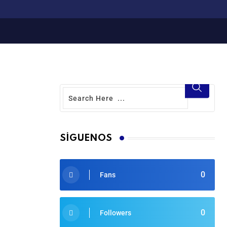
SÍGUENOS
0
Fans
0
Followers