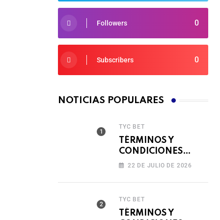
0
Followers
0
Subscribers
NOTICIAS POPULARES
TYC BET
TÉRMINOS Y
CONDICIONES
TORNEO COMPITE,
22 DE JULIO DE 2026
GIRA Y GANA🎰
TYC BET
TÉRMINOS Y