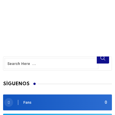
SÍGUENOS
0
Fans