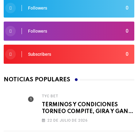
0
Followers
0
Followers
0
Subscribers
NOTICIAS POPULARES
TYC BET
TÉRMINOS Y CONDICIONES
TORNEO COMPITE, GIRA Y GANA
🎰
22 DE JULIO DE 2026