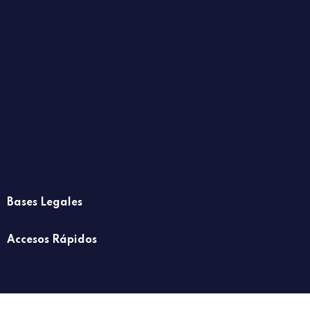
Bases Legales
Accesos Rápidos