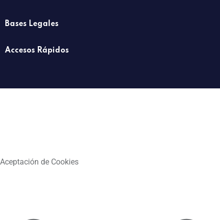
Bases Legales
Accesos Rápidos
Aceptación de Cookies