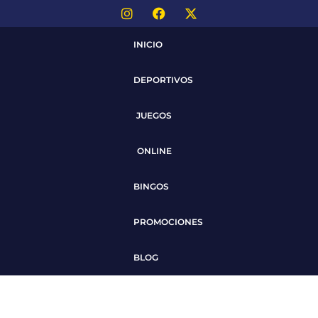
INICIO
DEPORTIVOS
JUEGOS
ONLINE
BINGOS
PROMOCIONES
BLOG