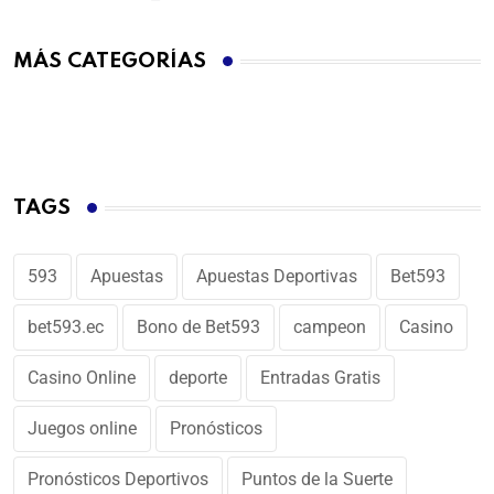
MÁS CATEGORÍAS
TAGS
593
Apuestas
Apuestas Deportivas
Bet593
bet593.ec
Bono de Bet593
campeon
Casino
Casino Online
deporte
Entradas Gratis
Juegos online
Pronósticos
Pronósticos Deportivos
Puntos de la Suerte