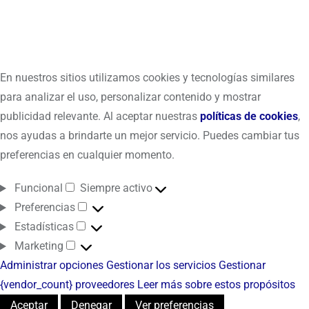
En nuestros sitios utilizamos cookies y tecnologías similares
para analizar el uso, personalizar contenido y mostrar
publicidad relevante. Al aceptar nuestras
políticas de cookies
,
nos ayudas a brindarte un mejor servicio. Puedes cambiar tus
preferencias en cualquier momento.
Funcional
Siempre activo
Preferencias
Estadísticas
Marketing
Administrar opciones
Gestionar los servicios
Gestionar
{vendor_count} proveedores
Leer más sobre estos propósitos
Aceptar
Denegar
Ver preferencias