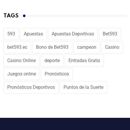
TAGS
593
Apuestas
Apuestas Deportivas
Bet593
bet593.ec
Bono de Bet593
campeon
Casino
Casino Online
deporte
Entradas Gratis
Juegos online
Pronósticos
Pronósticos Deportivos
Puntos de la Suerte