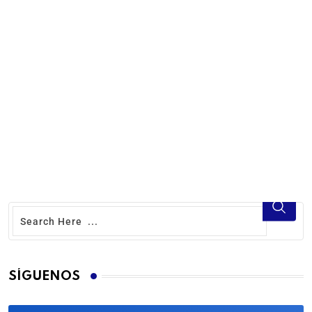
SÍGUENOS