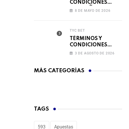
CONDICIONES
CAMPAÑA
8 DE MAYO DE 2026
RECARGA Y GANA
TYC BET
TÉRMINOS Y
CONDICIONES
FERIADO DE
3 DE AGOSTO DE 2026
BINGAZOS EN
BET593
MÁS CATEGORÍAS
TAGS
593
Apuestas