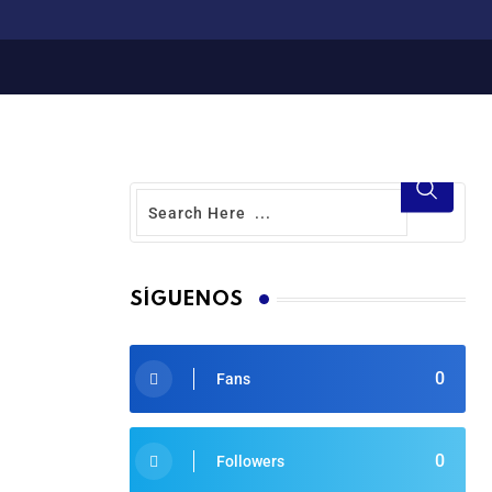
SÍGUENOS
0
Fans
0
Followers