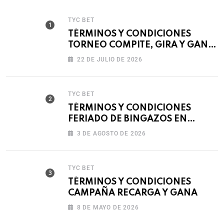
TYC BET
TÉRMINOS Y CONDICIONES
TORNEO COMPITE, GIRA Y GANA
🎰
22 DE JULIO DE 2026
TYC BET
TÉRMINOS Y CONDICIONES
FERIADO DE BINGAZOS EN
BET593
3 DE AGOSTO DE 2026
TYC BET
TÉRMINOS Y CONDICIONES
CAMPAÑA RECARGA Y GANA
8 DE MAYO DE 2026