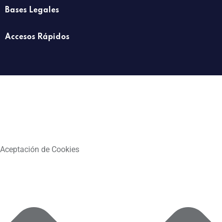
Bases Legales
Accesos Rápidos
Aceptación de Cookies