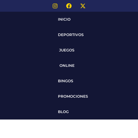
INICIO
DEPORTIVOS
JUEGOS
ONLINE
BINGOS
PROMOCIONES
BLOG