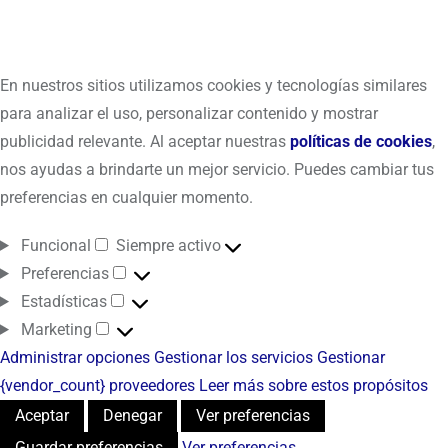
En nuestros sitios utilizamos cookies y tecnologías similares
para analizar el uso, personalizar contenido y mostrar
publicidad relevante. Al aceptar nuestras
políticas de cookies
,
nos ayudas a brindarte un mejor servicio. Puedes cambiar tus
preferencias en cualquier momento.
Funcional
Siempre activo
Preferencias
Estadísticas
Marketing
Administrar opciones
Gestionar los servicios
Gestionar
{vendor_count} proveedores
Leer más sobre estos propósitos
Aceptar
Denegar
Ver preferencias
Guardar preferencias
Ver preferencias