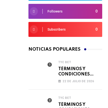
0
Followers
0
Subscribers
NOTICIAS POPULARES
TYC BET
TÉRMINOS Y
CONDICIONES
TORNEO COMPITE,
22 DE JULIO DE 2026
GIRA Y GANA🎰
TYC BET
TÉRMINOS Y