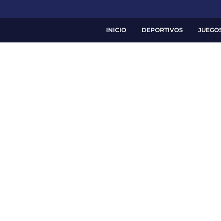
INICIO
DEPORTIVOS
JUEGO