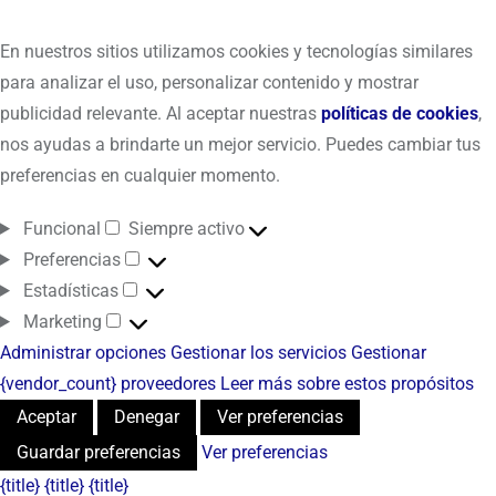
En nuestros sitios utilizamos cookies y tecnologías similares
para analizar el uso, personalizar contenido y mostrar
publicidad relevante. Al aceptar nuestras
políticas de cookies
,
nos ayudas a brindarte un mejor servicio. Puedes cambiar tus
preferencias en cualquier momento.
Funcional
Siempre activo
Preferencias
Estadísticas
Marketing
Administrar opciones
Gestionar los servicios
Gestionar
{vendor_count} proveedores
Leer más sobre estos propósitos
Aceptar
Denegar
Ver preferencias
Guardar preferencias
Ver preferencias
{title}
{title}
{title}