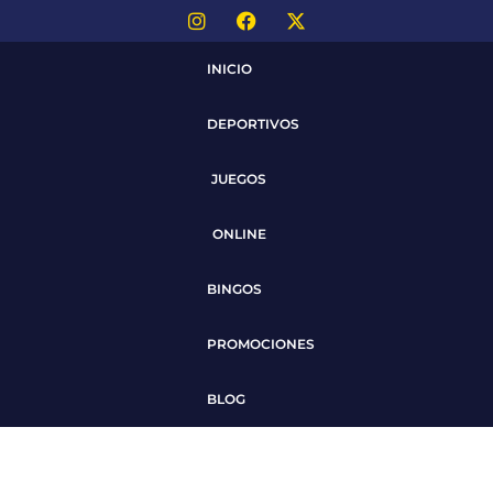
INICIO
DEPORTIVOS
JUEGOS
ONLINE
BINGOS
PROMOCIONES
BLOG