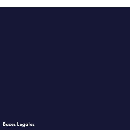
Bases Legales