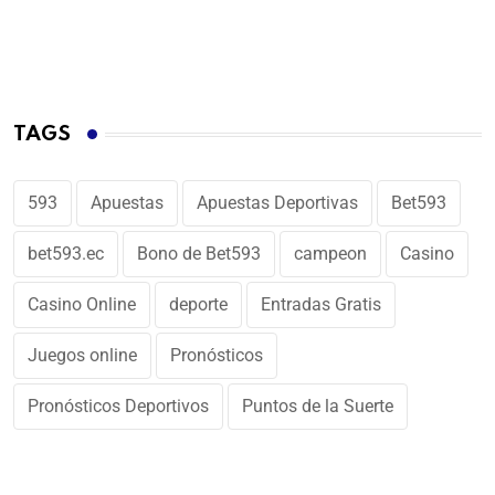
TAGS
593
Apuestas
Apuestas Deportivas
Bet593
bet593.ec
Bono de Bet593
campeon
Casino
Casino Online
deporte
Entradas Gratis
Juegos online
Pronósticos
Pronósticos Deportivos
Puntos de la Suerte