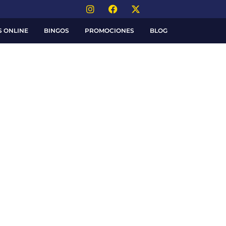
S ONLINE
BINGOS
PROMOCIONES
BLOG