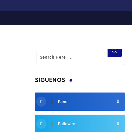
SÍGUENOS
0
Fans
0
Followers