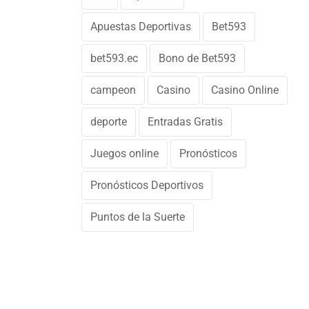
Apuestas Deportivas
Bet593
bet593.ec
Bono de Bet593
campeon
Casino
Casino Online
deporte
Entradas Gratis
Juegos online
Pronósticos
Pronósticos Deportivos
Puntos de la Suerte