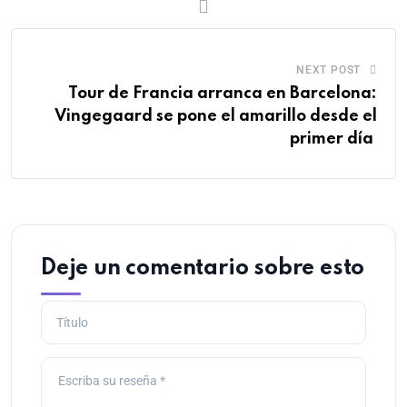
NEXT POST
Tour de Francia arranca en Barcelona:
Vingegaard se pone el amarillo desde el
primer día
Deje un comentario sobre esto