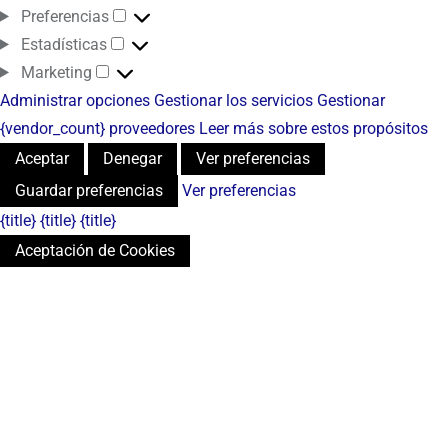
Preferencias
Estadísticas
Marketing
Administrar opciones
Gestionar los servicios
Gestionar
{vendor_count} proveedores
Leer más sobre estos propósitos
Aceptar
Denegar
Ver preferencias
Guardar preferencias
Ver preferencias
{title}
{title}
{title}
Aceptación de Cookies