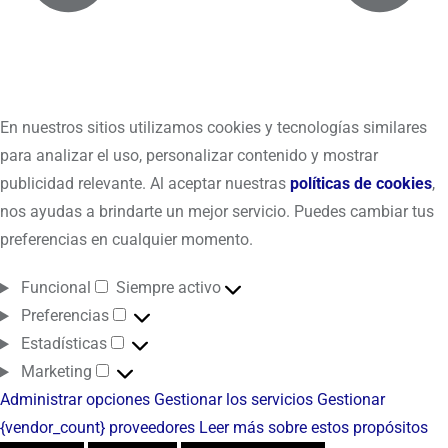
En nuestros sitios utilizamos cookies y tecnologías similares
para analizar el uso, personalizar contenido y mostrar
publicidad relevante. Al aceptar nuestras
políticas de cookies
,
nos ayudas a brindarte un mejor servicio. Puedes cambiar tus
preferencias en cualquier momento.
Funcional
Siempre activo
Preferencias
Estadísticas
Marketing
Administrar opciones
Gestionar los servicios
Gestionar
{vendor_count} proveedores
Leer más sobre estos propósitos