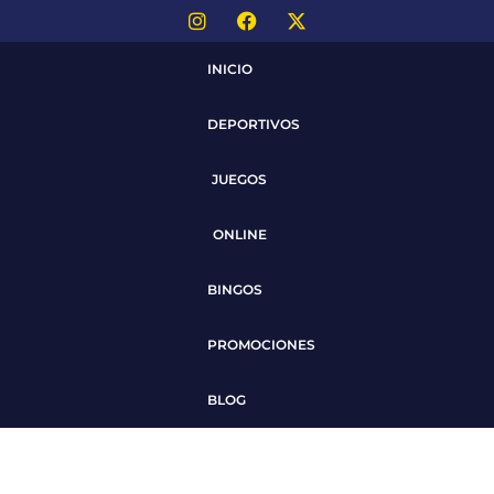
INICIO
DEPORTIVOS
JUEGOS
ONLINE
BINGOS
PROMOCIONES
BLOG