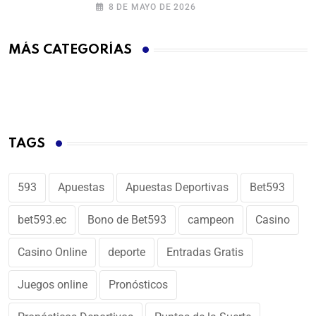
8 DE MAYO DE 2026
MÁS CATEGORÍAS
TAGS
593
Apuestas
Apuestas Deportivas
Bet593
bet593.ec
Bono de Bet593
campeon
Casino
Casino Online
deporte
Entradas Gratis
Juegos online
Pronósticos