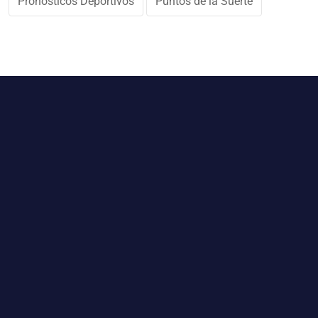
Pronósticos Deportivos
Puntos de la Suerte