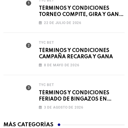
TYC BET
TÉRMINOS Y CONDICIONES
TORNEO COMPITE, GIRA Y GANA
🎰
22 DE JULIO DE 2026
TYC BET
TÉRMINOS Y CONDICIONES
CAMPAÑA RECARGA Y GANA
8 DE MAYO DE 2026
TYC BET
TÉRMINOS Y CONDICIONES
FERIADO DE BINGAZOS EN
BET593
3 DE AGOSTO DE 2026
MÁS CATEGORÍAS