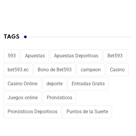
TAGS
593
Apuestas
Apuestas Deportivas
Bet593
bet593.ec
Bono de Bet593
campeon
Casino
Casino Online
deporte
Entradas Gratis
Juegos online
Pronósticos
Pronósticos Deportivos
Puntos de la Suerte