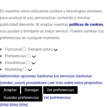
En nuestros sitios utilizamos cookies y tecnologías similares
para analizar el uso, personalizar contenido y mostrar
publicidad relevante. Al aceptar nuestras
políticas de cookies
,
nos ayudas a brindarte un mejor servicio. Puedes cambiar tus
preferencias en cualquier momento.
Funcional
Siempre activo
Preferencias
Estadísticas
Marketing
Administrar opciones
Gestionar los servicios
Gestionar
{vendor_count} proveedores
Leer más sobre estos propósitos
Aceptar
Denegar
Ver preferencias
Guardar preferencias
Ver preferencias
{title}
{title}
{title}