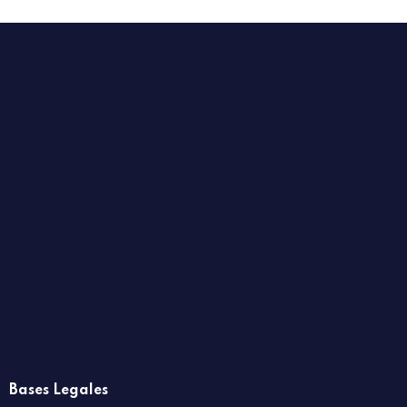
Bases Legales