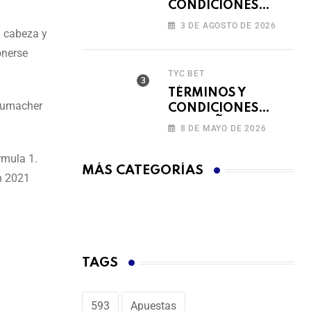
CONDICIONES
FERIADO DE
3 DE AGOSTO DE 2026
n cabeza y
BINGAZOS EN
BET593
onerse
TYC BET
TÉRMINOS Y
chumacher
CONDICIONES
CAMPAÑA
8 DE MAYO DE 2026
RECARGA Y GANA
rmula 1.
MÁS CATEGORÍAS
n 2021
TAGS
593
Apuestas