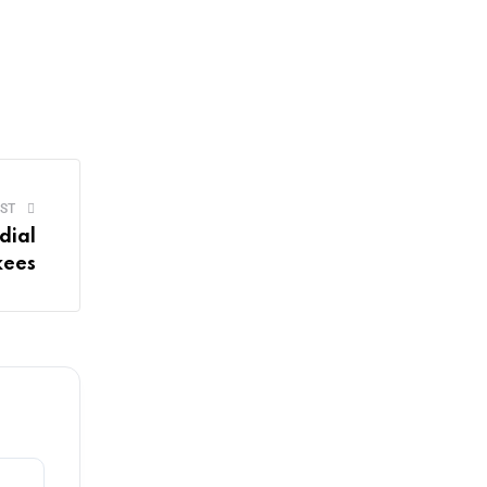
ST
dial
kees