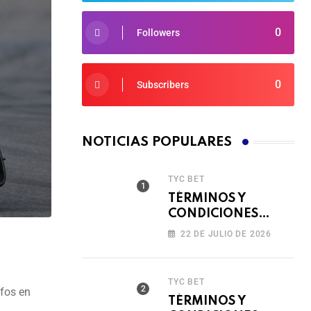
0
Followers
0
Subscribers
NOTICIAS POPULARES
TYC BET
TÉRMINOS Y
CONDICIONES
TORNEO COMPITE,
22 DE JULIO DE 2026
GIRA Y GANA🎰
TYC BET
nfos en
TÉRMINOS Y