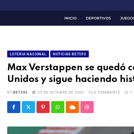
INICIO
DEPORTIVOS
JUEGO
LOTERIA NACIONAL
NOTICIAS BET593
Max Verstappen se quedó c
Unidos y sigue haciendo his
BY
BET593
25 DE OCTUBRE DE 2022
0
COMMENTS
1