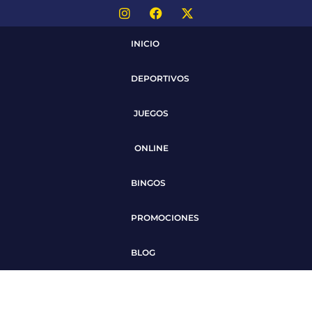
INICIO
DEPORTIVOS
JUEGOS
ONLINE
BINGOS
PROMOCIONES
BLOG