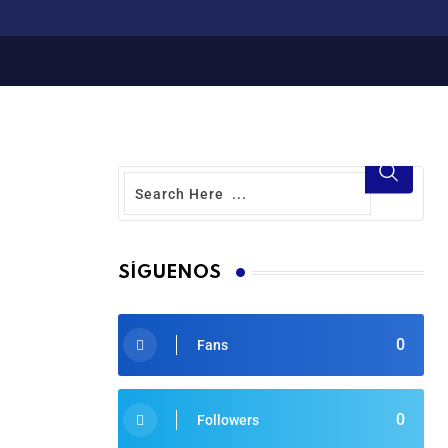
SÍGUENOS
0
Fans
0
Followers