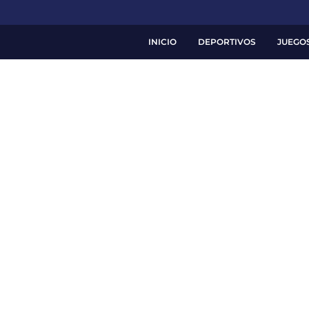
INICIO
DEPORTIVOS
JUEGO