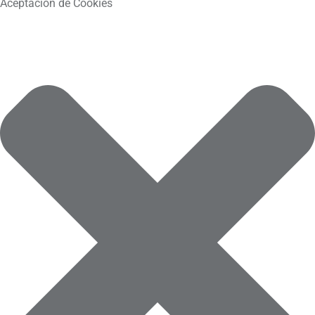
Aceptación de Cookies