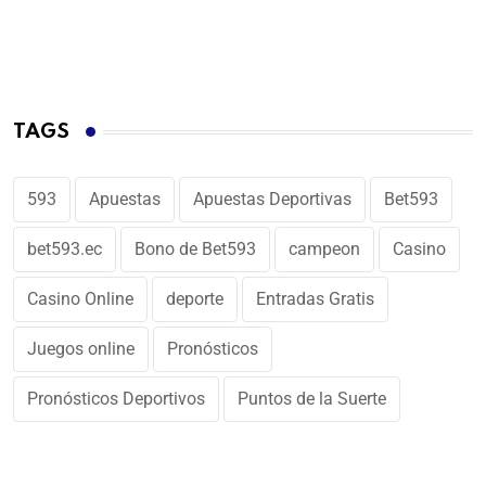
TAGS
593
Apuestas
Apuestas Deportivas
Bet593
bet593.ec
Bono de Bet593
campeon
Casino
Casino Online
deporte
Entradas Gratis
Juegos online
Pronósticos
Pronósticos Deportivos
Puntos de la Suerte