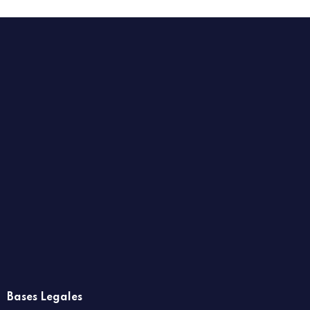
Bases Legales