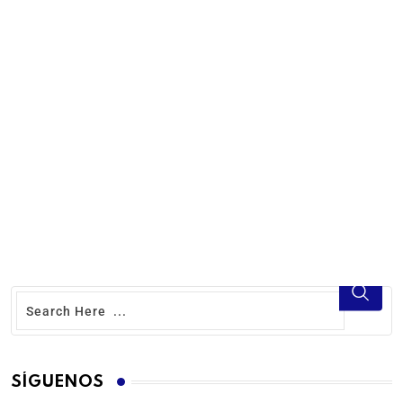
SÍGUENOS