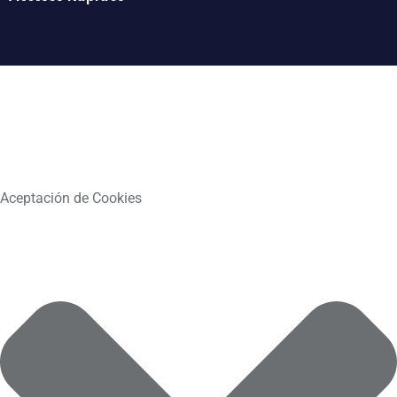
Aceptación de Cookies