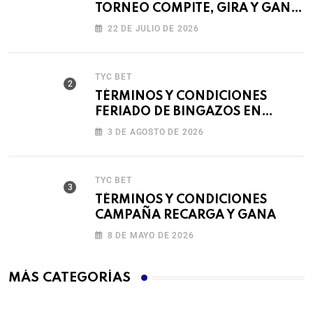
TORNEO COMPITE, GIRA Y GANA
🎰
22 DE JULIO DE 2026
TYC BET
TÉRMINOS Y CONDICIONES
FERIADO DE BINGAZOS EN
BET593
3 DE AGOSTO DE 2026
TYC BET
TÉRMINOS Y CONDICIONES
CAMPAÑA RECARGA Y GANA
8 DE MAYO DE 2026
MÁS CATEGORÍAS