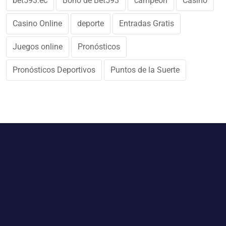
bet593.ec
Bono de Bet593
campeon
Casino
Casino Online
deporte
Entradas Gratis
Juegos online
Pronósticos
Pronósticos Deportivos
Puntos de la Suerte