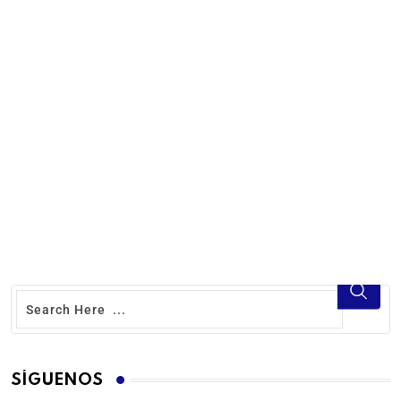
SÍGUENOS