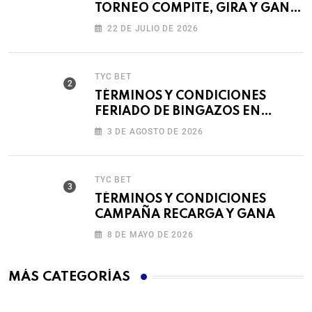
TORNEO COMPITE, GIRA Y GANA
🎰
22 DE JULIO DE 2026
TYC BET
TÉRMINOS Y CONDICIONES
FERIADO DE BINGAZOS EN
BET593
3 DE AGOSTO DE 2026
TYC BET
TÉRMINOS Y CONDICIONES
CAMPAÑA RECARGA Y GANA
8 DE MAYO DE 2026
MÁS CATEGORÍAS