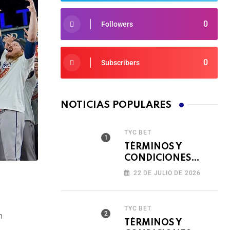
0
Followers
0
Subscribers
NOTICIAS POPULARES
TYC BET
TÉRMINOS Y
CONDICIONES
TORNEO COMPITE,
22 DE JULIO DE 2026
GIRA Y GANA🎰
TYC BET
n
TÉRMINOS Y