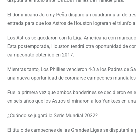
disputará el título ante los Los Phillies de Philadelphia.
El dominicano Jeremy Peña disparó un cuadrangular de tres 
entrada para que los Astros de Houston lograran el triunfo
Los Astros se quedaron con la Liga Americana con marcador 
Esta postemporada, Houston tendrá otra oportunidad de con
campeonato obtenido en 2017.
Mientras tanto, Los Phillies vencieron 4-3 a los Padres de S
una nueva oportunidad de coronarse campeones mundiales 
Fue la primera vez que ambos banderines se decidieron en e
en seis años que los Astros eliminaron a los Yankees en una 
¿Cuándo se jugará la Serie Mundial 2022?
El título de campeones de las Grandes Ligas se disputará a pa