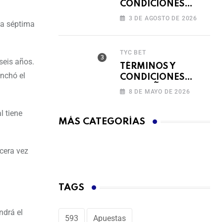
CONDICIONES
FERIADO DE
3 DE AGOSTO DE 2026
la séptima
BINGAZOS EN
BET593
TYC BET
seis años.
TÉRMINOS Y
nchó el
CONDICIONES
CAMPAÑA
8 DE MAYO DE 2026
RECARGA Y GANA
l tiene
MÁS CATEGORÍAS
cera vez
TAGS
ndrá el
593
Apuestas