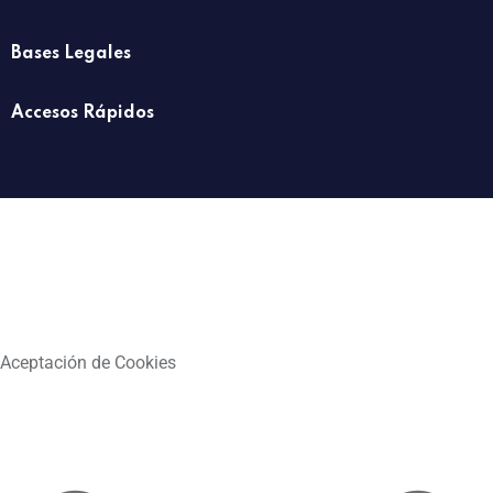
Bases Legales
Accesos Rápidos
Aceptación de Cookies