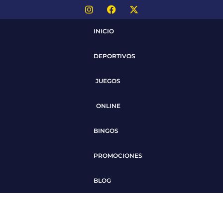
INICIO
DEPORTIVOS
JUEGOS
ONLINE
BINGOS
PROMOCIONES
BLOG